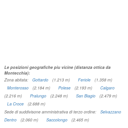
Le posizioni geografiche piu vicine (distanza ottica da
Montecchia):
Zona abitata:
Gottardo
(1.213 m)
Feriole
(1.358 m)
Monterosso
(2.184 m)
Polese
(2.193 m)
Calgaro
(2.216 m)
Pralungo
(2.248 m)
San Biagio
(2.479 m)
La Croce
(2.688 m)
Sede di suddivisone amministrativa di terzo ordine:
Selvazzano
Dentro
(2.060 m)
Saccolongo
(2.465 m)