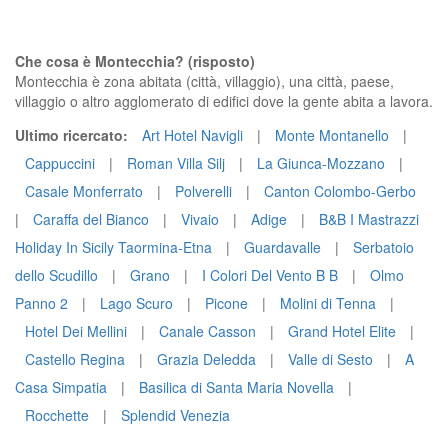
Che cosa è Montecchia? (risposto)
Montecchia è zona abitata (città, villaggio), una città, paese,
villaggio o altro agglomerato di edifici dove la gente abita a lavora.
Ultimo ricercato:
Art Hotel Navigli
|
Monte Montanello
|
Cappuccini
|
Roman Villa Silj
|
La Giunca-Mozzano
|
Casale Monferrato
|
Polverelli
|
Canton Colombo-Gerbo
|
Caraffa del Bianco
|
Vivaio
|
Adige
|
B&B I Mastrazzi
Holiday In Sicily Taormina-Etna
|
Guardavalle
|
Serbatoio
dello Scudillo
|
Grano
|
I Colori Del Vento B B
|
Olmo
Panno 2
|
Lago Scuro
|
Picone
|
Molini di Tenna
|
Hotel Dei Mellini
|
Canale Casson
|
Grand Hotel Elite
|
Castello Regina
|
Grazia Deledda
|
Valle di Sesto
|
A
Casa Simpatia
|
Basilica di Santa Maria Novella
|
Rocchette
|
Splendid Venezia