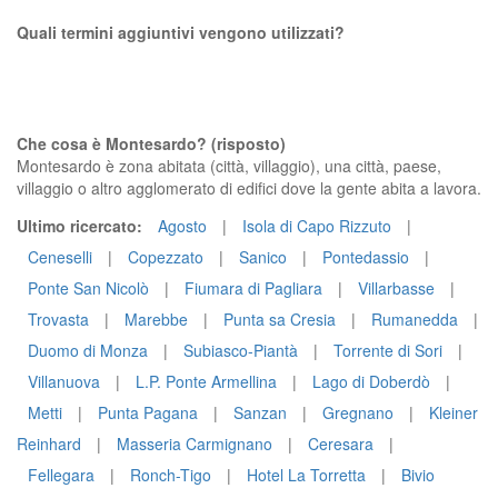
Quali termini aggiuntivi vengono utilizzati?
Che cosa è Montesardo? (risposto)
Montesardo è zona abitata (città, villaggio), una città, paese,
villaggio o altro agglomerato di edifici dove la gente abita a lavora.
Ultimo ricercato:
Agosto
|
Isola di Capo Rizzuto
|
Ceneselli
|
Copezzato
|
Sanico
|
Pontedassio
|
Ponte San Nicolò
|
Fiumara di Pagliara
|
Villarbasse
|
Trovasta
|
Marebbe
|
Punta sa Cresia
|
Rumanedda
|
Duomo di Monza
|
Subiasco-Piantà
|
Torrente di Sori
|
Villanuova
|
L.P. Ponte Armellina
|
Lago di Doberdò
|
Metti
|
Punta Pagana
|
Sanzan
|
Gregnano
|
Kleiner
Reinhard
|
Masseria Carmignano
|
Ceresara
|
Fellegara
|
Ronch-Tigo
|
Hotel La Torretta
|
Bivio