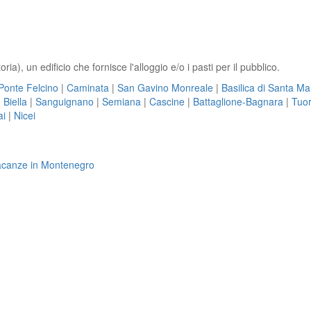
ria), un edificio che fornisce l'alloggio e/o i pasti per il pubblico.
Ponte Felcino
|
Caminata
|
San Gavino Monreale
|
Basilica di Santa Ma
|
Biella
|
Sanguignano
|
Semiana
|
Cascine
|
Battaglione-Bagnara
|
Tuor
ai
|
Nicei
 vacanze in Montenegro