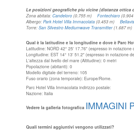
Le posizioni geografiche piu vicine (distanza ottica 
Zona abitata:
Candeloro
(0.755 m)
Fontechiaro
(0.90
Albergo:
Park Hotel Villa Immacolata
(0.453 m)
Bellavi
Torre:
San Silvestro Mediumwave Transmitter
(1.687 m
Qual è la latitudine e la longitudine e dove è Parc H
Latitudine: NORD 42° 25' 17.76" (espresso in notazione
Longitudine: EST 14° 13' 51.2" (espresso in notazione 
L'altezza dal livello del mare (Altitudine):
0 metri
Popolazione (abitanti): 0
Modello digitale del terreno: 105
Fuso orario (zona temporale): Europe/Rome.
Parc Hotel Villa Immacolata
indirizzo postale:
Nazione:
Italia
IMMAGINI Pa
Vedere la galleria fotografica
Quali termini aggiuntivi vengono utilizzati?