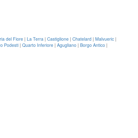
ria del Fiore
|
La Terra
|
Castiglione
|
Chatelard
|
Malvueric
|
o Podesti
|
Quarto Inferiore
|
Agugliano
|
Borgo Antico
|