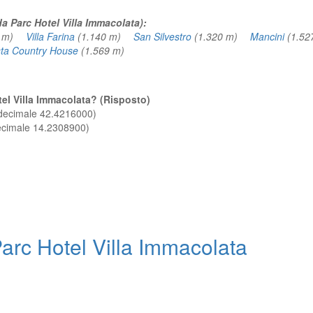
da Parc Hotel Villa Immacolata):
4 m)
Villa Farina
(1.140 m)
San Silvestro
(1.320 m)
Mancini
(1.5
sta Country House
(1.569 m)
)
otel Villa Immacolata? (Risposto)
 decimale 42.4216000)
decimale 14.2308900)
rc Hotel Villa Immacolata