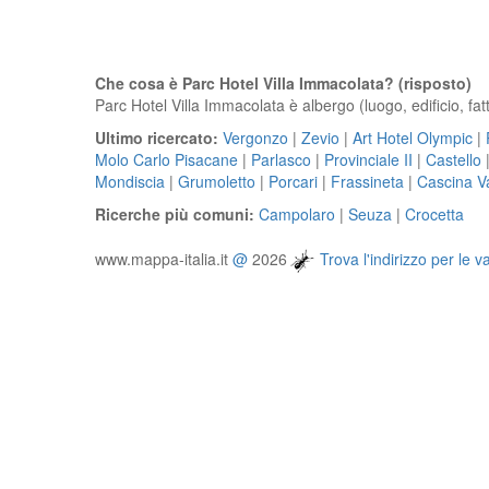
Che cosa è Parc Hotel Villa Immacolata? (risposto)
Parc Hotel Villa Immacolata è albergo (luogo, edificio, fatto
Ultimo ricercato:
Vergonzo
|
Zevio
|
Art Hotel Olympic
|
Molo Carlo Pisacane
|
Parlasco
|
Provinciale II
|
Castello
Mondiscia
|
Grumoletto
|
Porcari
|
Frassineta
|
Cascina V
Ricerche più comuni:
Campolaro
|
Seuza
|
Crocetta
www.mappa-italia.it
@
2026
Trova l'indirizzo per le