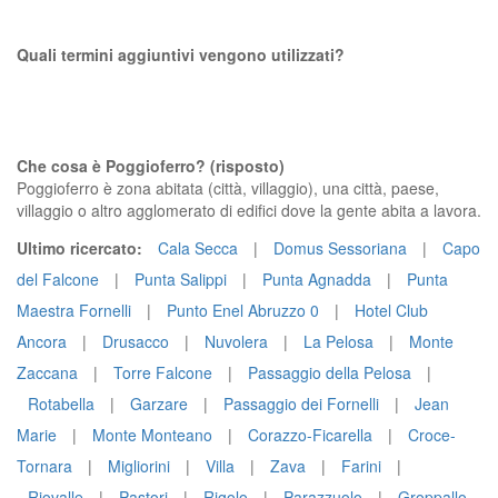
Quali termini aggiuntivi vengono utilizzati?
Che cosa è Poggioferro? (risposto)
Poggioferro è zona abitata (città, villaggio), una città, paese,
villaggio o altro agglomerato di edifici dove la gente abita a lavora.
Ultimo ricercato:
Cala Secca
|
Domus Sessoriana
|
Capo
del Falcone
|
Punta Salippi
|
Punta Agnadda
|
Punta
Maestra Fornelli
|
Punto Enel Abruzzo 0
|
Hotel Club
Ancora
|
Drusacco
|
Nuvolera
|
La Pelosa
|
Monte
Zaccana
|
Torre Falcone
|
Passaggio della Pelosa
|
Rotabella
|
Garzare
|
Passaggio dei Fornelli
|
Jean
Marie
|
Monte Monteano
|
Corazzo-Ficarella
|
Croce-
Tornara
|
Migliorini
|
Villa
|
Zava
|
Farini
|
Riovalle
|
Pastori
|
Rigolo
|
Parazzuolo
|
Groppallo