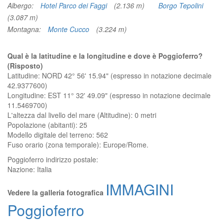
Albergo:
Hotel Parco dei Faggi
(2.136 m)
Borgo Tepolini
(3.087 m)
Montagna:
Monte Cucco
(3.224 m)
Qual è la latitudine e la longitudine e dove è Poggioferro?
(Risposto)
Latitudine: NORD 42° 56' 15.94" (espresso in notazione decimale
42.9377600)
Longitudine: EST 11° 32' 49.09" (espresso in notazione decimale
11.5469700)
L'altezza dal livello del mare (Altitudine):
0 metri
Popolazione (abitanti): 25
Modello digitale del terreno: 562
Fuso orario (zona temporale): Europe/Rome.
Poggioferro
indirizzo postale:
Nazione:
Italia
IMMAGINI
Vedere la galleria fotografica
Poggioferro