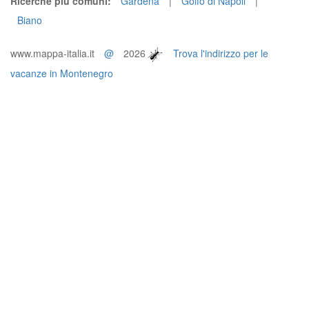
Ricerche più comuni:
Gardena
|
Golfo di Napoli
|
Biano
www.mappa-italia.it
@
2026
Trova l'indirizzo per le
vacanze in Montenegro