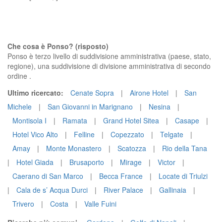
Che cosa è Ponso? (risposto)
Ponso è terzo livello di suddivisione amministrativa (paese, stato,
regione), una suddivisione di divisione amministrativa di secondo
ordine .
Ultimo ricercato:
Cenate Sopra
|
Airone Hotel
|
San
Michele
|
San Giovanni in Marignano
|
Nesina
|
Montisola I
|
Ramata
|
Grand Hotel Sitea
|
Casape
|
Hotel Vico Alto
|
Felline
|
Copezzato
|
Telgate
|
Amay
|
Monte Monastero
|
Scatozza
|
Rio della Tana
|
Hotel Giada
|
Brusaporto
|
Mirage
|
Victor
|
Caerano di San Marco
|
Becca France
|
Locate di Triulzi
|
Cala de s’ Acqua Durci
|
River Palace
|
Gallinaia
|
Trivero
|
Costa
|
Valle Fuini