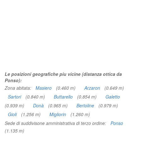
Le posizioni geografiche piu vicine (distanza ottica da
Ponso):
Zona abitata:
Masiero
(0.460 m)
Arzaron
(0.649 m)
Sartori
(0.840 m)
Buttarello
(0.854 m)
Galetto
(0.939 m)
Donà
(0.965 m)
Bertoline
(0.979 m)
Gioli
(1.256 m)
Migliorin
(1.260 m)
Sede di suddivisone amministrativa di terzo ordine:
Ponso
(1.135 m)