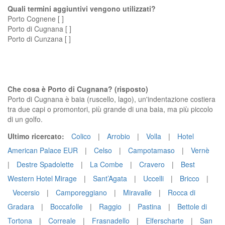
Quali termini aggiuntivi vengono utilizzati?
Porto Cognene [ ]
Porto di Cugnana [ ]
Porto di Cunzana [ ]
Che cosa è Porto di Cugnana? (risposto)
Porto di Cugnana è baia (ruscello, lago), un'indentazione costiera
tra due capi o promontori, più grande di una baia, ma più piccolo
di un golfo.
Ultimo ricercato:
Colico
|
Arrobio
|
Volla
|
Hotel
American Palace EUR
|
Celso
|
Campotamaso
|
Vernè
|
Destre Spadolette
|
La Combe
|
Cravero
|
Best
Western Hotel Mirage
|
Sant’Agata
|
Uccelli
|
Bricco
|
Vecersio
|
Camporeggiano
|
Miravalle
|
Rocca di
Gradara
|
Boccafolle
|
Raggio
|
Pastina
|
Bettole di
Tortona
|
Correale
|
Frasnadello
|
Elferscharte
|
San