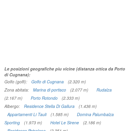
Le posizioni geografiche piu vicine (distanza ottica da Porto
di Cugnana):
Golfo (golfi):
Golfo di Cugnana
(2.320 m)
Zona abitata:
Marina di portisco
(2.077 m)
Rudalza
(2.167 m)
Porto Rotondo
(2.333 m)
Albergo:
Residence Stella Di Gallura
(1.436 m)
Appartamenti Li Tauli
(1.585 m)
Domina Palumbalza
Sporting
(1.973 m)
Hotel Le Sirene
(2.186 m)
Residence Petralana
(2.351 m)