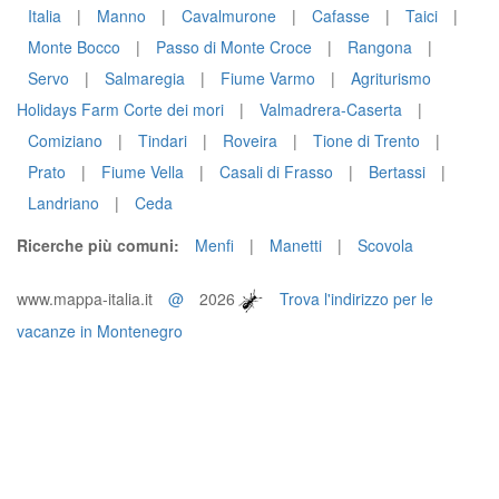
Italia
|
Manno
|
Cavalmurone
|
Cafasse
|
Taici
|
Monte Bocco
|
Passo di Monte Croce
|
Rangona
|
Servo
|
Salmaregia
|
Fiume Varmo
|
Agriturismo
Holidays Farm Corte dei mori
|
Valmadrera-Caserta
|
Comiziano
|
Tindari
|
Roveira
|
Tione di Trento
|
Prato
|
Fiume Vella
|
Casali di Frasso
|
Bertassi
|
Landriano
|
Ceda
Ricerche più comuni:
Menfi
|
Manetti
|
Scovola
www.mappa-italia.it
@
2026
Trova l'indirizzo per le
vacanze in Montenegro