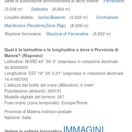
Sede di suddivisone amministrativa di terzo ordine:
Ferrandina
(3.038 m)
Salandra
(8.664 m)
Località abitata:
Ischia Basento
(5.622 m)
Contradada
Manferrara-Piscatore(Zona Paip)
(8.009 m)
Stazione ferroviaria:
Stazione di Ferrandina
(5.932 m)
Qual è la latitudine e la longitudine e dove è Provincia di
Matera? (Risposto)
Latitudine: NORD 40° 30' 0" (espresso in notazione decimale
40.5000000)
Longitudine: EST 16° 25' 0.01" (espresso in notazione decimale
16.4166700)
L'altezza dal livello del mare (Altitudine):
0 metri
Popolazione (abitanti): 200101
Modello digitale del terreno: 267
Fuso orario (zona temporale): Europe/Rome.
Provincia di Matera
indirizzo postale:
Nazione:
Italia
IMMAGINI
Vedere la galleria fotografica