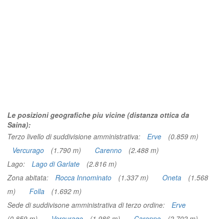
Le posizioni geografiche piu vicine (distanza ottica da
Saina):
Terzo livello di suddivisione amministrativa:
Erve
(0.859 m)
Vercurago
(1.790 m)
Carenno
(2.488 m)
Lago:
Lago di Garlate
(2.816 m)
Zona abitata:
Rocca Innominato
(1.337 m)
Oneta
(1.568
m)
Folla
(1.692 m)
Sede di suddivisone amministrativa di terzo ordine:
Erve
(0.859 m)
Vercurago
(1.986 m)
Carenno
(2.702 m)