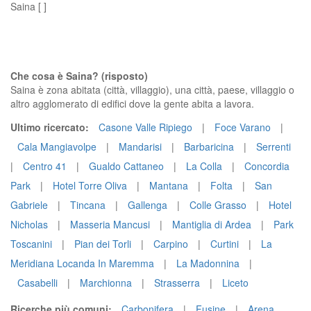
Saina [ ]
Che cosa è Saina? (risposto)
Saina è zona abitata (città, villaggio), una città, paese, villaggio o
altro agglomerato di edifici dove la gente abita a lavora.
Ultimo ricercato:
Casone Valle Ripiego
|
Foce Varano
|
Cala Mangiavolpe
|
Mandarisi
|
Barbaricina
|
Serrenti
|
Centro 41
|
Gualdo Cattaneo
|
La Colla
|
Concordia
Park
|
Hotel Torre Oliva
|
Mantana
|
Folta
|
San
Gabriele
|
Tincana
|
Gallenga
|
Colle Grasso
|
Hotel
Nicholas
|
Masseria Mancusi
|
Mantiglia di Ardea
|
Park
Toscanini
|
Pian dei Torli
|
Carpino
|
Curtini
|
La
Meridiana Locanda In Maremma
|
La Madonnina
|
Casabelli
|
Marchionna
|
Strasserra
|
Liceto
Ricerche più comuni:
Carbonifera
|
Fusine
|
Arena