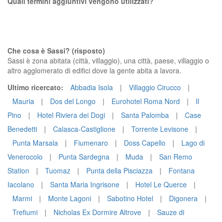
Quali termini aggiuntivi vengono utilizzati?
Che cosa è Sassi? (risposto)
Sassi è zona abitata (città, villaggio), una città, paese, villaggio o
altro agglomerato di edifici dove la gente abita a lavora.
Ultimo ricercato:
Abbadia Isola
|
Villaggio Cirucco
|
Mauria
|
Dos del Longo
|
Eurohotel Roma Nord
|
Il
Pino
|
Hotel Riviera dei Dogi
|
Santa Palomba
|
Case
Benedetti
|
Calasca-Castiglione
|
Torrente Levisone
|
Punta Marsala
|
Fiumenaro
|
Doss Capello
|
Lago di
Venerocolo
|
Punta Sardegna
|
Muda
|
San Remo
Station
|
Tuomaz
|
Punta della Pisciazza
|
Fontana
Iacolano
|
Santa Maria Ingrisone
|
Hotel Le Querce
|
Marmi
|
Monte Lagoni
|
Sabotino Hotel
|
Digonera
|
Trefiumi
|
Nicholas Ex Dormire Altrove
|
Sauze di