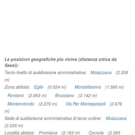
Le posizioni geografiche piu vicine (distanza ottica da
Sassi):
Terzo livello di suddivisione amministrativa:
Molazzana
(2.335
m)
Zona abitata:
Eglio
(0.524 m)
Montaltissimo
(1.560 m)
Rontano
(2.063 m)
Brucciano
(2.142 m)
Monterotondo
(2.270 m)
Via Per Monteperpoli
(2.676
m)
Sede di suddivisone amministrativa di terzo ordine:
Molazzana
(2.335 m)
Località abitata:
Promiana
(2.163 m)
Cornola
(2.383