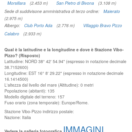
Morsillara
(2.453 m)
San Pietro di Bivona
(3.108 m)
Sede di suddivisone amministrativa di terzo ordine:
Maierato
(2.975 m)
Albergo:
Club Porto Ada
(2.776 m)
Villaggio Bravo Pizzo
Calabro
(2.933 m)
Qual è la latitudine e la longitudine e dove è Stazione Vibo-
Pizzo? (Risposto)
Latitudine: NORD 38° 42' 54.94" (espresso in notazione decimale
38.7152600)
Longitudine: EST 16° 8' 29.22" (espresso in notazione decimale
16.1414500)
L'altezza dal livello del mare (Altitudine):
0 metri
Popolazione (abitanti): 135
Modello digitale del terreno: 157
Fuso orario (zona temporale): Europe/Rome.
Stazione Vibo-Pizzo
indirizzo postale:
Nazione:
Italia
IMMAGINI
Vedere la galleria fotografica