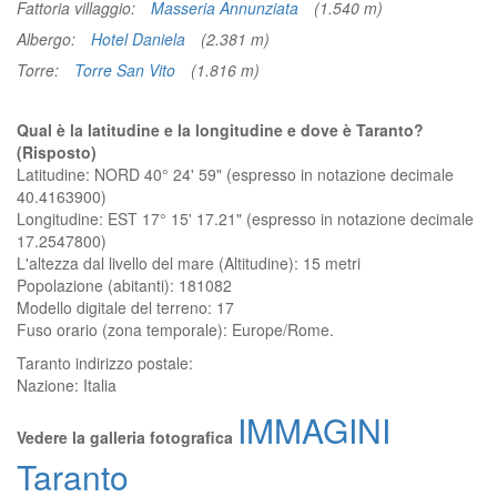
Fattoria villaggio:
Masseria Annunziata
(1.540 m)
Albergo:
Hotel Daniela
(2.381 m)
Torre:
Torre San Vito
(1.816 m)
Qual è la latitudine e la longitudine e dove è Taranto?
(Risposto)
Latitudine: NORD 40° 24' 59" (espresso in notazione decimale
40.4163900)
Longitudine: EST 17° 15' 17.21" (espresso in notazione decimale
17.2547800)
L'altezza dal livello del mare (Altitudine):
15 metri
Popolazione (abitanti): 181082
Modello digitale del terreno: 17
Fuso orario (zona temporale): Europe/Rome.
Taranto
indirizzo postale:
Nazione:
Italia
IMMAGINI
Vedere la galleria fotografica
Taranto