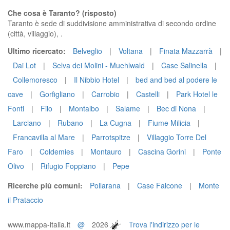
Che cosa è Taranto? (risposto)
Taranto è sede di suddivisione amministrativa di secondo ordine
(città, villaggio), .
Ultimo ricercato:
Belveglio
|
Voltana
|
Finata Mazzarrà
|
Dai Lot
|
Selva dei Molini - Muehlwald
|
Case Salinella
|
Collemoresco
|
Il Nibbio Hotel
|
bed and bed al podere le
cave
|
Gorfigliano
|
Carrobio
|
Castelli
|
Park Hotel le
Fonti
|
Filo
|
Montalbo
|
Salame
|
Bec di Nona
|
Larciano
|
Rubano
|
La Cugna
|
Fiume Milicia
|
Francavilla al Mare
|
Parrotspitze
|
Villaggio Torre Del
Faro
|
Coldemies
|
Montauro
|
Cascina Gorini
|
Ponte
Olivo
|
Rifugio Foppiano
|
Pepe
Ricerche più comuni:
Pollarana
|
Case Falcone
|
Monte
il Prataccio
www.mappa-italia.it
@
2026
Trova l'indirizzo per le