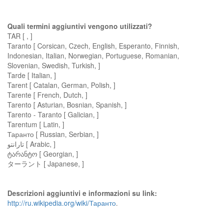
Quali termini aggiuntivi vengono utilizzati?
TAR [ , ]
Taranto [ Corsican, Czech, English, Esperanto, Finnish,
Indonesian, Italian, Norwegian, Portuguese, Romanian,
Slovenian, Swedish, Turkish, ]
Tarde [ Italian, ]
Tarent [ Catalan, German, Polish, ]
Tarente [ French, Dutch, ]
Tarento [ Asturian, Bosnian, Spanish, ]
Tarento - Taranto [ Galician, ]
Tarentum [ Latin, ]
Таранто [ Russian, Serbian, ]
تارانتو [ Arabic, ]
ტარანტო [ Georgian, ]
ターラント [ Japanese, ]
Descrizioni aggiuntivi e informazioni su link:
http://ru.wikipedia.org/wiki/Таранто
.