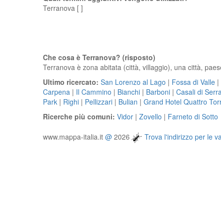
Terranova [ ]
Che cosa è Terranova? (risposto)
Terranova è zona abitata (città, villaggio), una città, paes
Ultimo ricercato:
San Lorenzo al Lago
|
Fossa di Valle
|
Carpena
|
Il Cammino
|
Bianchi
|
Barboni
|
Casali di Serr
Park
|
Righi
|
Pellizzari
|
Bulian
|
Grand Hotel Quattro Torr
Ricerche più comuni:
Vidor
|
Zovello
|
Farneto di Sotto
www.mappa-italia.it
@
2026
Trova l'indirizzo per le