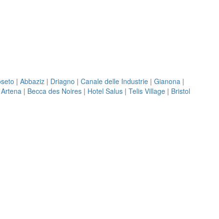
seto
|
Abbaziz
|
Driagno
|
Canale delle Industrie
|
Gianona
|
|
Artena
|
Becca des Noires
|
Hotel Salus
|
Telis Village
|
Bristol