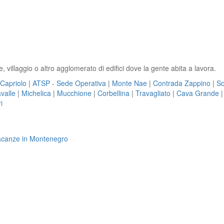
e, villaggio o altro agglomerato di edifici dove la gente abita a lavora.
Capriolo
|
ATSP - Sede Operativa
|
Monte Nae
|
Contrada Zappino
|
So
avalle
|
Michelica
|
Mucchione
|
Corbellina
|
Travagliato
|
Cava Grande
i
 vacanze in Montenegro