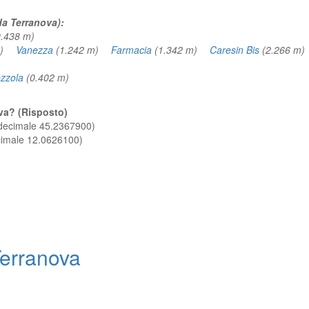
da Terranova):
0.438 m)
 m)
Vanezza
(1.242 m)
Farmacia
(1.342 m)
Caresin Bis
(2.266 
zzola
(0.402 m)
ova? (Risposto)
 decimale 45.2367900)
ecimale 12.0626100)
erranova