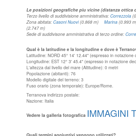
Le posizioni geografiche piu vicine (distanza ottica 
Terzo livello di suddivisione amministrativa:
Correzzola
(
Zona abitata:
Casoni Nuovi
(0.868 m)
Marina
(0.993
(2.747 m)
Sede di suddivisone amministrativa di terzo ordine:
Corre
Qual è la latitudine e la longitudine e dove è Terran
Latitudine: NORD 45° 14' 12.44" (espresso in notazione
Longitudine: EST 12° 3' 45.4" (espresso in notazione d
L'altezza dal livello del mare (Altitudine):
0 metri
Popolazione (abitanti): 76
Modello digitale del terreno: 3
Fuso orario (zona temporale): Europe/Rome.
Terranova
indirizzo postale:
Nazione:
Italia
IMMAGINI T
Vedere la galleria fotografica
Quali termini aggiuntivi vengono utilizzati?