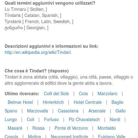
Quali termini aggiuntivi vengono utilizzati?
Lu Tìnnaru [ Sicilian, ]
Tíndaris [ Catalan, Spanish, ]
Tyndaris [ French, Latin, Swedish, ]
ტინდარი [ Georgian, ]
Descrizioni aggiuntivi e informazioni su link:
http://en.wikipedia.org/wiki/Tindari
.
Che cosa è Tindari? (risposto)
Tindari è zona abitata (città, villaggio), una città, paese, villaggio o
altro agglomerato di edifici dove la gente abita a lavora.
Ultimo ricercato:
Colli del Sole
|
Cola
|
Marzolaro
|
Belmar Hotel
|
Hinterkirch
|
Hotel Centrale
|
Baglio
Spano
|
Marzovalis
|
Cassolana
|
Arsenale
|
Gallo
Lungo
|
Coli
|
Forluso
|
Piz Chavalatsch
|
Nardi
|
Masarè
|
Rossa
|
Ponte di Verzuno
|
Montaldo
Cosola
|
Molina
|
Neuromed Institute
|
Fuipiano Valle