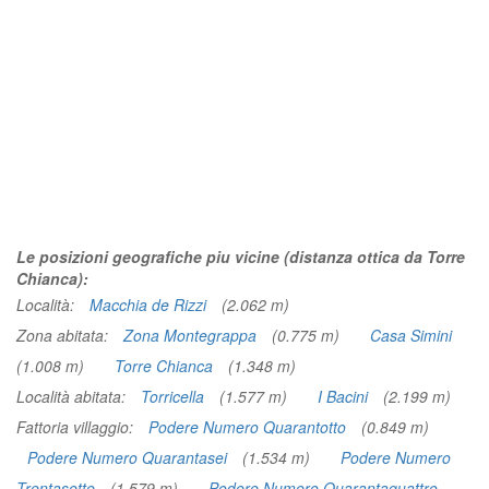
Le posizioni geografiche piu vicine (distanza ottica da Torre
Chianca):
Località:
Macchia de Rizzi
(2.062 m)
Zona abitata:
Zona Montegrappa
(0.775 m)
Casa Simini
(1.008 m)
Torre Chianca
(1.348 m)
Località abitata:
Torricella
(1.577 m)
I Bacini
(2.199 m)
Fattoria villaggio:
Podere Numero Quarantotto
(0.849 m)
Podere Numero Quarantasei
(1.534 m)
Podere Numero
Trentasette
(1.579 m)
Podere Numero Quarantaquattro