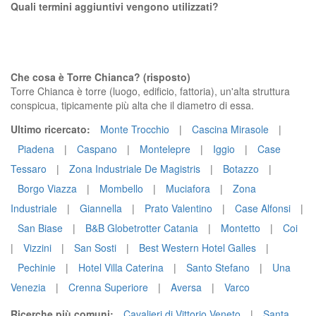
Quali termini aggiuntivi vengono utilizzati?
Che cosa è Torre Chianca? (risposto)
Torre Chianca è torre (luogo, edificio, fattoria), un'alta struttura
conspicua, tipicamente più alta che il diametro di essa.
Ultimo ricercato:
Monte Trocchio
|
Cascina Mirasole
|
Piadena
|
Caspano
|
Montelepre
|
Iggio
|
Case
Tessaro
|
Zona Industriale De Magistris
|
Botazzo
|
Borgo Viazza
|
Mombello
|
Muciafora
|
Zona
Industriale
|
Giannella
|
Prato Valentino
|
Case Alfonsi
|
San Biase
|
B&B Globetrotter Catania
|
Montetto
|
Coi
|
Vizzini
|
San Sosti
|
Best Western Hotel Galles
|
Pechinie
|
Hotel Villa Caterina
|
Santo Stefano
|
Una
Venezia
|
Crenna Superiore
|
Aversa
|
Varco
Ricerche più comuni:
Cavalieri di Vittorio Veneto
|
Santa