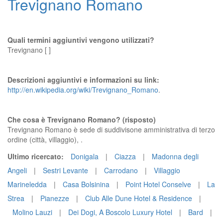
Trevignano Romano
Quali termini aggiuntivi vengono utilizzati?
Trevignano [ ]
Descrizioni aggiuntivi e informazioni su link:
http://en.wikipedia.org/wiki/Trevignano_Romano
.
Che cosa è Trevignano Romano? (risposto)
Trevignano Romano è sede di suddivisone amministrativa di terzo
ordine (città, villaggio), .
Ultimo ricercato:
Donigala
|
Ciazza
|
Madonna degli
Angeli
|
Sestri Levante
|
Carrodano
|
Villaggio
Marineledda
|
Casa Bolsinina
|
Point Hotel Conselve
|
La
Strea
|
Pianezze
|
Club Alle Dune Hotel & Residence
|
Molino Lauzi
|
Dei Dogi, A Boscolo Luxury Hotel
|
Bard
|