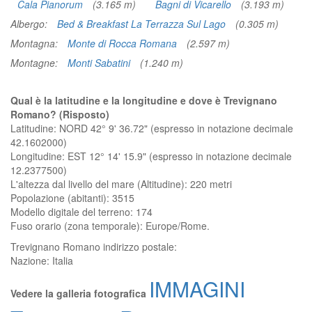
Cala Pianorum
(3.165 m)
Bagni di Vicarello
(3.193 m)
Albergo:
Bed & Breakfast La Terrazza Sul Lago
(0.305 m)
Montagna:
Monte di Rocca Romana
(2.597 m)
Montagne:
Monti Sabatini
(1.240 m)
Qual è la latitudine e la longitudine e dove è Trevignano
Romano? (Risposto)
Latitudine: NORD 42° 9' 36.72" (espresso in notazione decimale
42.1602000)
Longitudine: EST 12° 14' 15.9" (espresso in notazione decimale
12.2377500)
L'altezza dal livello del mare (Altitudine):
220 metri
Popolazione (abitanti): 3515
Modello digitale del terreno: 174
Fuso orario (zona temporale): Europe/Rome.
Trevignano Romano
indirizzo postale:
Nazione:
Italia
IMMAGINI
Vedere la galleria fotografica