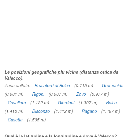
Le posizioni geografiche piu vicine (distanza ottica da
Valecco):
Zona abitata:
Brusaferri di Bolca
(0.715 m)
Gromenida
(0.901 m)
Rigoni
(0.967 m)
Zovo
(0.977 m)
Cavaliere
(1.122 m)
Giordani
(1.307 m)
Bolca
(1.410 m)
Disconzo
(1.412 m)
Ragano
(1.497 m)
Casetta
(1.505 m)
Qual è la latitudine e la longitudine e dove è Valecco?