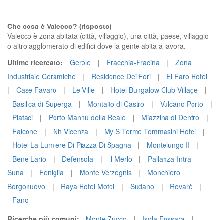
Che cosa è Valecco? (risposto)
Valecco è zona abitata (città, villaggio), una città, paese, villaggio
o altro agglomerato di edifici dove la gente abita a lavora.
Ultimo ricercato:
Gerole
|
Fracchia-Fracina
|
Zona
Industriale Ceramiche
|
Residence Dei Fori
|
El Faro Hotel
|
Case Favaro
|
Le Ville
|
Hotel Bungalow Club Village
|
Basilica di Superga
|
Montalto di Castro
|
Vulcano Porto
|
Plataci
|
Porto Mannu della Reale
|
Miazzina di Dentro
|
Falcone
|
Nh Vicenza
|
My S Terme Tommasini Hotel
|
Hotel La Lumiere Di Piazza Di Spagna
|
Montelungo II
|
Bene Lario
|
Defensola
|
Il Merlo
|
Pallanza-Intra-
Suna
|
Feniglia
|
Monte Verzegnis
|
Monchiero
Borgonuovo
|
Raya Hotel Motel
|
Sudano
|
Rovarè
|
Fano
Ricerche più comuni:
Monte Zucco
|
Isola Fossara
|