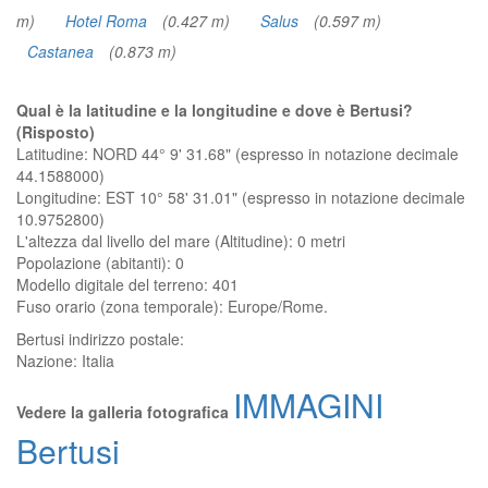
m)
Hotel Roma
(0.427 m)
Salus
(0.597 m)
Castanea
(0.873 m)
Qual è la latitudine e la longitudine e dove è Bertusi?
(Risposto)
Latitudine: NORD 44° 9' 31.68" (espresso in notazione decimale
44.1588000)
Longitudine: EST 10° 58' 31.01" (espresso in notazione decimale
10.9752800)
L'altezza dal livello del mare (Altitudine):
0 metri
Popolazione (abitanti): 0
Modello digitale del terreno: 401
Fuso orario (zona temporale): Europe/Rome.
Bertusi
indirizzo postale:
Nazione:
Italia
IMMAGINI
Vedere la galleria fotografica
Bertusi