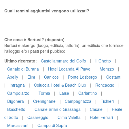
Quali termini aggiuntivi vengono utilizzati?
Che cosa è Bertusi? (risposto)
Bertusi è albergo (luogo, edificio, fattoria), un edificio che fornisce
l'alloggio e/o i pasti per il pubblico.
Ultimo ricercato:
Castellammare del Golfo
|
Il Ghetto
|
Canale di Burana
|
Hotel Locanda Al Piave
|
Merizzo
|
Abelly
|
Elini
|
Canicce
|
Ponte Losbergo
|
Costanti
|
Intragna
|
Coluccia Hotel & Beach Club
|
Roncaccio
|
Campolarzo
|
Tornia
|
Laise
|
Carlantino
|
Digonera
|
Cremignane
|
Campagnazza
|
Fichieri
|
Boschetto
|
Canale Brian o Grassaga
|
Casale
|
Reale
di Sotto
|
Casareggio
|
Cima Valetta
|
Hotel Ferrari
|
Marcazzani
|
Campo di Sopra