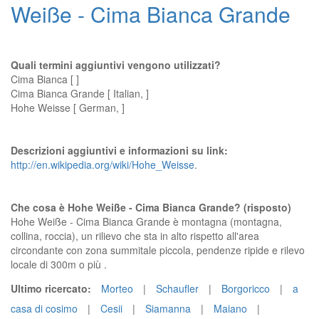
Weiße - Cima Bianca Grande
Quali termini aggiuntivi vengono utilizzati?
Cima Bianca [ ]
Cima Bianca Grande [ Italian, ]
Hohe Weisse [ German, ]
Descrizioni aggiuntivi e informazioni su link:
http://en.wikipedia.org/wiki/Hohe_Weisse
.
Che cosa è Hohe Weiße - Cima Bianca Grande? (risposto)
Hohe Weiße - Cima Bianca Grande è montagna (montagna,
collina, roccia), un rilievo che sta in alto rispetto all'area
circondante con zona summitale piccola, pendenze ripide e rilevo
locale di 300m o più .
Ultimo ricercato:
Morteo
|
Schaufler
|
Borgoricco
|
a
casa di cosimo
|
Cesii
|
Siamanna
|
Maiano
|