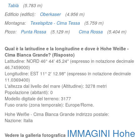
Tablà
(5.783 m)
Edificio (edifici):
Oberkaser
(4.956 m)
Montagna:
Texelspitze - Cima Tessa
(5.759 m)
Picco:
Punta Rossa
(5.129 m)
Cima Rossa
(5.404 m)
Qual è la latitudine e la longitudine e dove è Hohe Weiße -
Cima Bianca Grande? (Risposto)
Latitudine: NORD 46° 44' 45.24" (espresso in notazione decimale
46.7459000)
Longitudine: EST 11° 2' 12.98" (espresso in notazione decimale
11.0369400)
L'altezza dal livello del mare (Altitudine):
3278 metri
Popolazione (abitanti): 0
Modello digitale del terreno: 3177
Fuso orario (zona temporale): Europe/Rome.
Hohe Weiße - Cima Bianca Grande
indirizzo postale:
Nazione:
Italia
IMMAGINI Hohe
Vedere la galleria fotografica