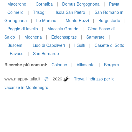
Macerone
|
Cornalba
|
Domus Borgognona
|
Pavia
|
Colmello
|
Trisogli
|
Isola San Pietro
|
San Romano in
Garfagnana
|
Le Marche
|
Monte Rozzi
|
Borgostorto
|
Poggio di Iavello
|
Macchia Grande
|
Cima Fosso di
Saldo
|
Mochena
|
Eidechsspitze
|
Samarate
|
Buscemi
|
Lido di Capoliveri
|
I Gulfi
|
Casette di Sotto
|
Favaco
|
San Bernardo
Ricerche più comuni:
Colonno
|
Villasanta
|
Bergera
www.mappa-italia.it
@
2026
Trova l'indirizzo per le
vacanze in Montenegro